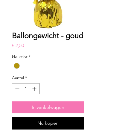
Ballongewicht - goud
Prijs
€ 2,50
kleurtint
*
Aantal
*
In winkelwagen
Nu kopen