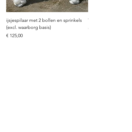
ijsjespilaar met 2 bollen en sprinkels
Volleybal (incl. heliu
(excl. waarborg basis)
Prijs
€ 16,50
Prijs
€ 125,00