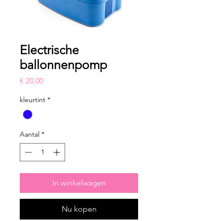
Electrische
ballonnenpomp
Prijs
€ 20,00
kleurtint
*
Aantal
*
In winkelwagen
Nu kopen