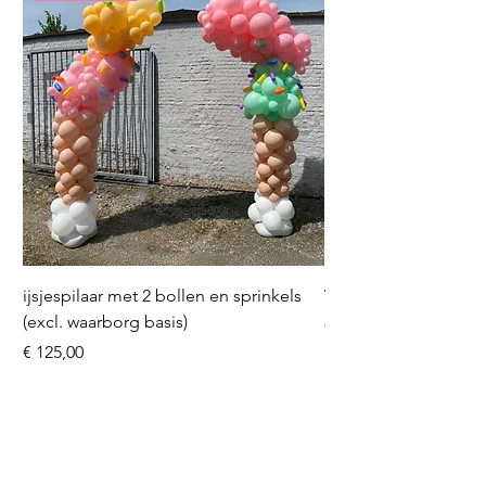
ijsjespilaar met 2 bollen en sprinkels
Volleybal (incl. heliu
(excl. waarborg basis)
Prijs
€ 16,50
Prijs
€ 125,00