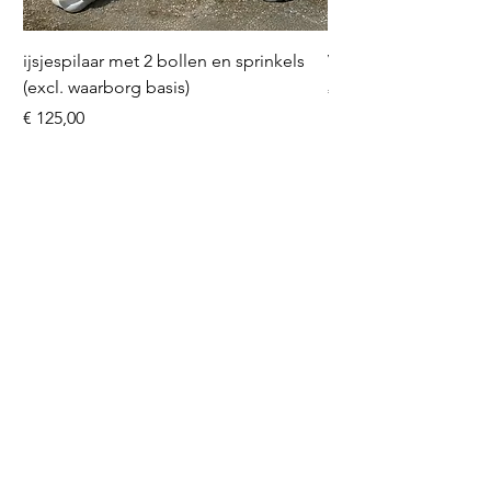
ijsjespilaar met 2 bollen en sprinkels
Volleybal (incl. heliu
(excl. waarborg basis)
Prijs
€ 16,50
Prijs
€ 125,00