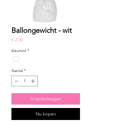
Ballongewicht - wit
Prijs
€ 2,50
kleurtint
*
Aantal
*
In winkelwagen
Nu kopen