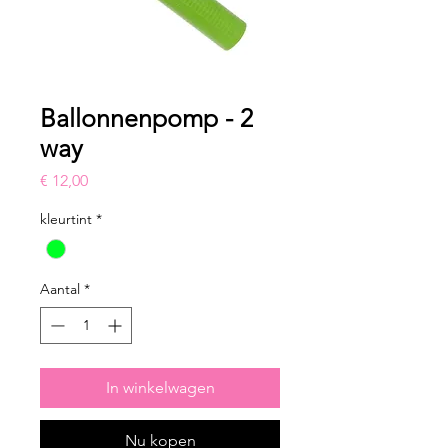
Ballonnenpomp - 2
way
Prijs
€ 12,00
kleurtint
*
Aantal
*
In winkelwagen
Nu kopen