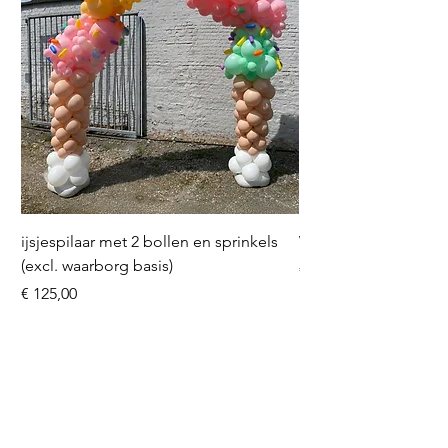
ijsjespilaar met 2 bollen en sprinkels
Volleybal (incl. heliu
(excl. waarborg basis)
Prijs
€ 16,50
Prijs
€ 125,00