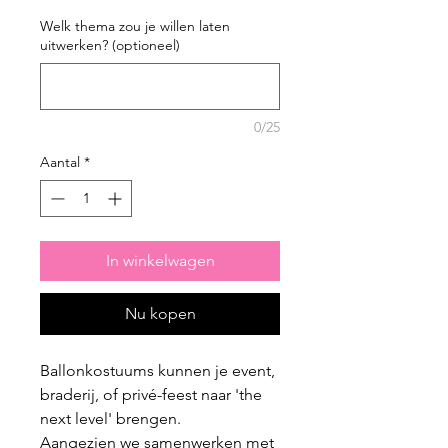
Welk thema zou je willen laten
uitwerken? (optioneel)
0/25
Aantal
*
In winkelwagen
Nu kopen
Ballonkostuums kunnen je event,
braderij, of privé-feest naar 'the
next level' brengen.
Aangezien we samenwerken met