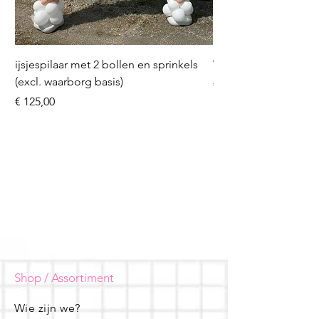
ijsjespilaar met 2 bollen en sprinkels
Volleybal (incl. heliu
(excl. waarborg basis)
Prijs
€ 16,50
Prijs
€ 125,00
Shop / Assortiment
Wie zijn we?