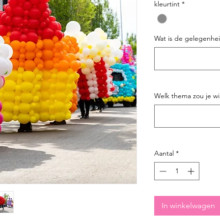
kleurtint
*
Wat is de gelegenhe
Welk thema zou je wil
Aantal
*
In winkelwagen