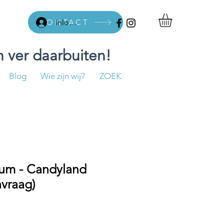
CONTACT
Inloggen
 ver daarbuiten!
Blog
Wie zijn wij?
ZOEK
uum - Candyland
nvraag)