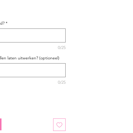
id?
*
0/25
len laten uitwerken? (optioneel)
0/25