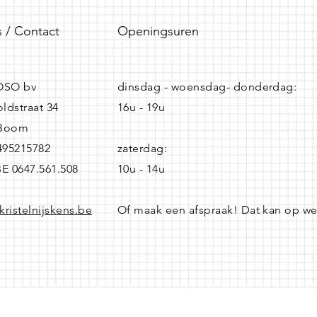
 / Contact
Openingsuren
SO bv
dinsdag - woensdag- donderdag:
ldstraat 34
16u - 19u
 Boom
0495215782
zaterdag:
BE 0647.561.508
10u - 14u
kristelnijskens.be
Of maak een afspraak! Dat kan op w