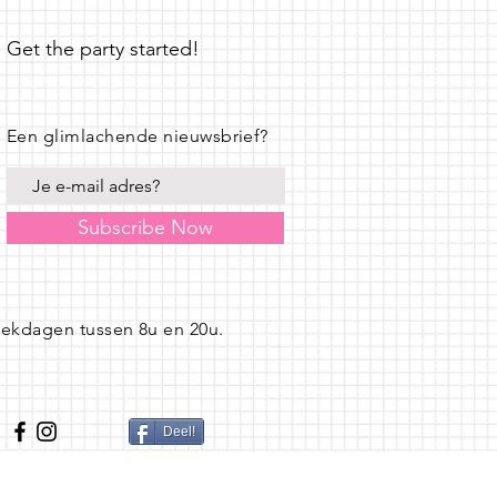
Get the party started!
Een glimlachende nieuwsbrief?
Subscribe Now
eekdagen tussen 8u en 20u.
Deel!