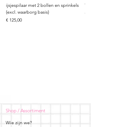
ijsjespilaar met 2 bollen en sprinkels
Volleybal (incl. heliu
(excl. waarborg basis)
Prijs
€ 16,50
Prijs
€ 125,00
Shop / Assortiment
Wie zijn we?