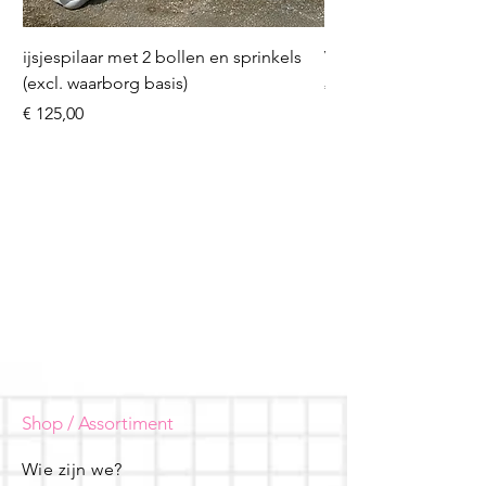
ijsjespilaar met 2 bollen en sprinkels
Volleybal (incl. heliu
(excl. waarborg basis)
Prijs
€ 16,50
Prijs
€ 125,00
Shop / Assortiment
Wie zijn we?