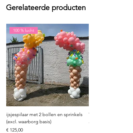
Gerelateerde producten
100 % lucht
ijsjespilaar met 2 bollen en sprinkels
Volleybal (incl. heliu
(excl. waarborg basis)
Prijs
€ 16,50
Prijs
€ 125,00