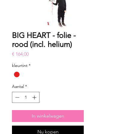
BIG HEART - folie -
rood (incl. helium)
Prijs
€ 164,00
kleurtint
*
Aantal
*
In winkelwagen
Nu kopen