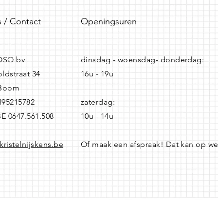
 / Contact
Openingsuren
SO bv
dinsdag - woensdag- donderdag:
ldstraat 34
16u - 19u
 Boom
0495215782
zaterdag:
BE 0647.561.508
10u - 14u
kristelnijskens.be
Of maak een afspraak! Dat kan op w