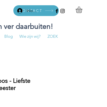
CONTACT
Inloggen
 ver daarbuiten!
Blog
Wie zijn wij?
ZOEK
s - Liefste
eester