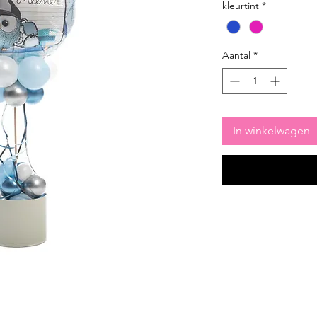
kleurtint
*
Aantal
*
In winkelwagen