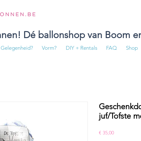
onnen! Dé ballonshop van Boom en
Gelegenheid?
Vorm?
DIY + Rentals
FAQ
Shop
Geschenkdoo
juf/Tofste m
Prijs
€ 35,00