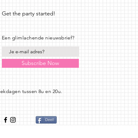
Get the party started!
Een glimlachende nieuwsbrief?
Subscribe Now
eekdagen tussen 8u en 20u.
Deel!