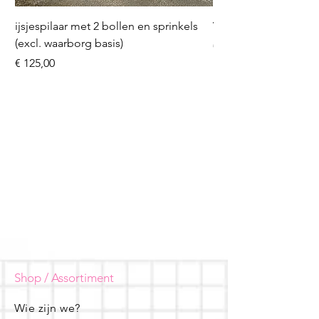
ijsjespilaar met 2 bollen en sprinkels
Volleybal (incl. heliu
(excl. waarborg basis)
Prijs
€ 16,50
Prijs
€ 125,00
Shop / Assortiment
Wie zijn we?