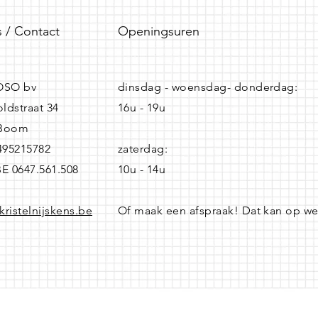
 / Contact
Openingsuren
SO bv
dinsdag - woensdag- donderdag:
ldstraat 34
16u - 19u
 Boom
0495215782
zaterdag:
BE 0647.561.508
10u - 14u
kristelnijskens.be
Of maak een afspraak! Dat kan op w