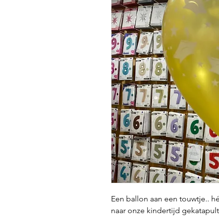
Een ballon aan een touwtje.. h
naar onze kindertijd gekatapul