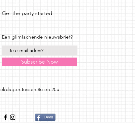
Get the party started!
Een glimlachende nieuwsbrief?
Subscribe Now
eekdagen tussen 8u en 20u.
Deel!