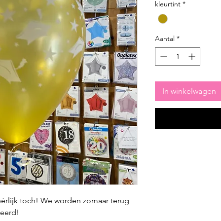
kleurtint
*
Aantal
*
In winkelwagen
éérlijk toch! We worden zomaar terug
teerd!