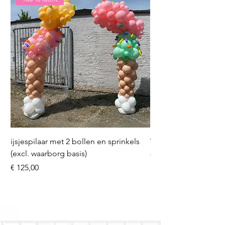
ijsjespilaar met 2 bollen en sprinkels
Volleybal (incl. heliu
(excl. waarborg basis)
Prijs
€ 16,50
Prijs
€ 125,00