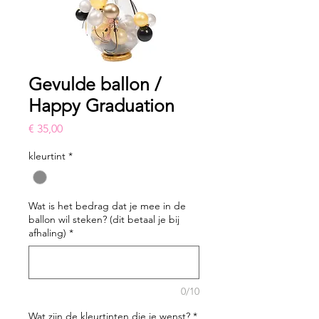
Gevulde ballon /
Happy Graduation
Prijs
€ 35,00
kleurtint
*
Wat is het bedrag dat je mee in de
ballon wil steken? (dit betaal je bij
afhaling)
*
0/10
Wat zijn de kleurtinten die je wenst?
*