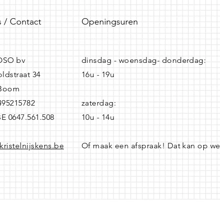
 / Contact
Openingsuren
SO bv
dinsdag - woensdag- donderdag:
ldstraat 34
16u - 19u
 Boom
0495215782
zaterdag:
BE 0647.561.508
10u - 14u
kristelnijskens.be
Of maak een afspraak! Dat kan op w