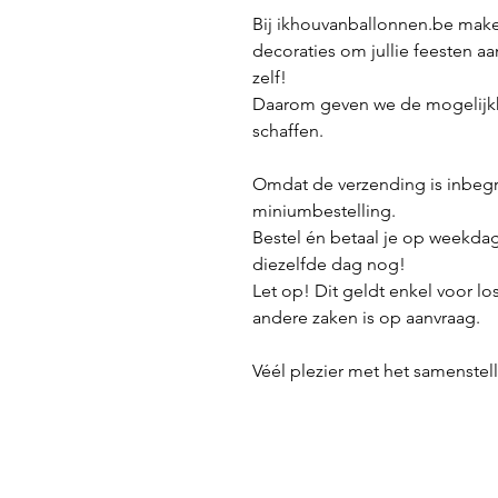
Bij ikhouvanballonnen.be make
decoraties om jullie feesten aa
zelf!
Daarom geven we de mogelijkh
schaffen.
Omdat de verzending is inbeg
miniumbestelling.
Bestel én betaal je op weekda
diezelfde dag nog!
Let op! Dit geldt enkel voor lo
andere zaken is op aanvraag.
Véél plezier met het samenstelle