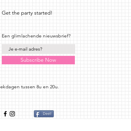
Get the party started!
Een glimlachende nieuwsbrief?
Subscribe Now
eekdagen tussen 8u en 20u.
Deel!