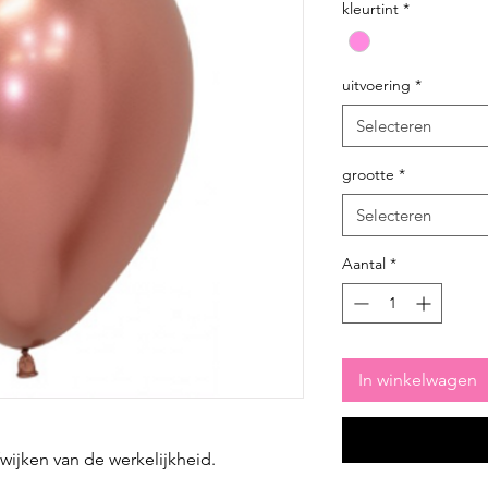
kleurtint
*
uitvoering
*
Selecteren
grootte
*
Selecteren
Aantal
*
In winkelwagen
fwijken van de werkelijkheid.