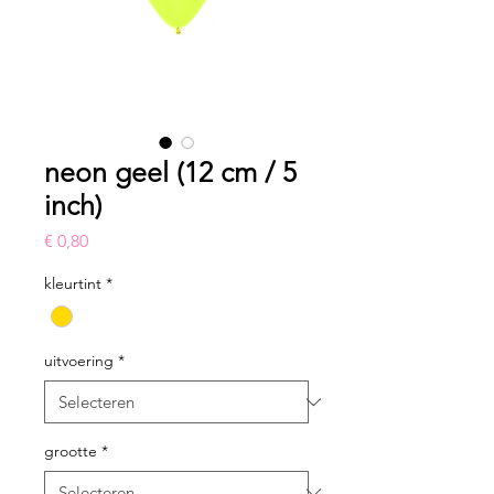
neon geel (12 cm / 5
inch)
Prijs
€ 0,80
kleurtint
*
uitvoering
*
grootte
*