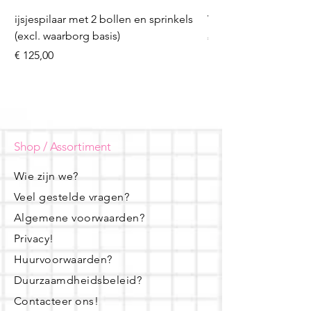
ijsjespilaar met 2 bollen en sprinkels
Volleybal (incl. heliu
(excl. waarborg basis)
Prijs
€ 16,50
Prijs
€ 125,00
Shop / Assortiment
Wie zijn we?
Veel gestelde vragen?
Algemene voorwaarden?
Privacy!
Huurvoorwaarden?
Duurzaamdheidsbeleid?
Contacteer ons!