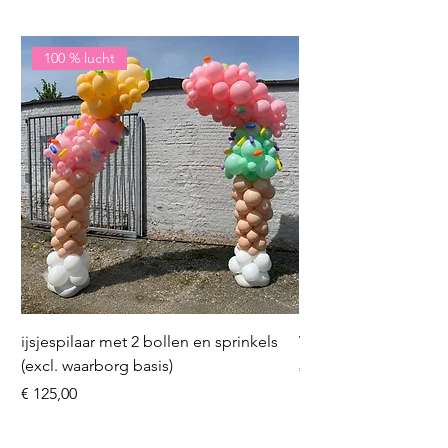
100 % lucht
ijsjespilaar met 2 bollen en sprinkels
Volleybal (incl. heliu
(excl. waarborg basis)
Prijs
€ 16,50
Prijs
€ 125,00