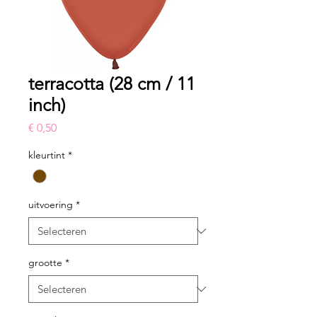
terracotta (28 cm / 11
inch)
Prijs
€ 0,50
kleurtint
*
uitvoering
*
grootte
*