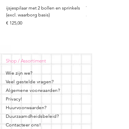
ijsjespilaar met 2 bollen en sprinkels
Volleybal (incl. heliu
(excl. waarborg basis)
Prijs
€ 16,50
Prijs
€ 125,00
Shop / Assortiment
Wie zijn we?
Veel gestelde vragen?
Algemene voorwaarden?
Privacy!
Huurvoorwaarden?
Duurzaamdheidsbeleid?
Contacteer ons!