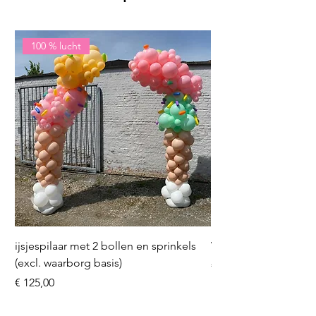
100 % lucht
ijsjespilaar met 2 bollen en sprinkels
Volleybal (incl. heliu
(excl. waarborg basis)
Prijs
€ 16,50
Prijs
€ 125,00