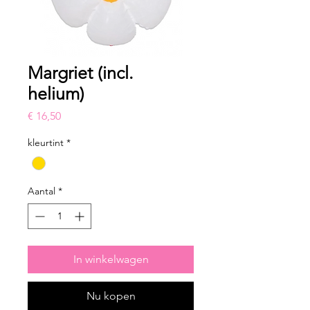
Margriet (incl.
helium)
Prijs
€ 16,50
kleurtint
*
Aantal
*
In winkelwagen
Nu kopen