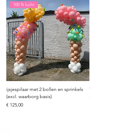
100 % lucht
ijsjespilaar met 2 bollen en sprinkels
Volleybal (incl. heliu
(excl. waarborg basis)
Prijs
€ 16,50
Prijs
€ 125,00