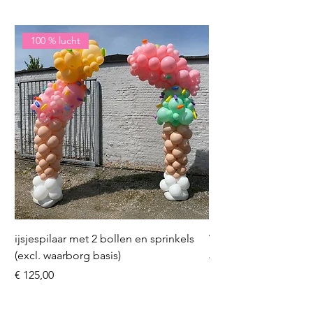
100 % lucht
ijsjespilaar met 2 bollen en sprinkels
Volleybal (incl. heliu
(excl. waarborg basis)
Prijs
€ 16,50
Prijs
€ 125,00