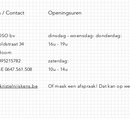
 / Contact
Openingsuren
SO bv
dinsdag - woensdag- donderdag:
ldstraat 34
16u - 19u
 Boom
0495215782
zaterdag:
BE 0647.561.508
10u - 14u
kristelnijskens.be
Of maak een afspraak! Dat kan op w