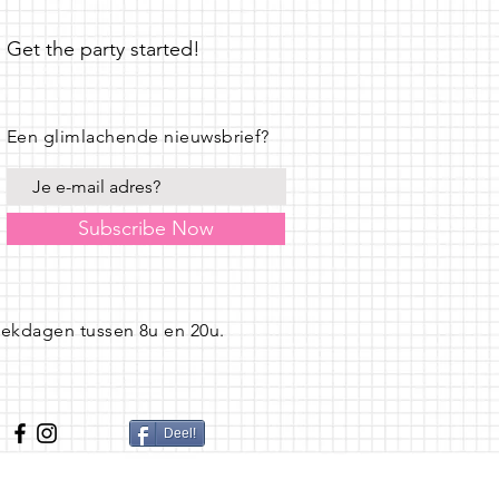
Get the party started!
Een glimlachende nieuwsbrief?
Subscribe Now
eekdagen tussen 8u en 20u.
Deel!