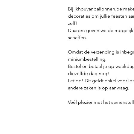
Bij ikhouvanballonnen.be make
decoraties om jullie feesten aa
zelf!
Daarom geven we de mogelijkh
schaffen.
Omdat de verzending is inbeg
miniumbestelling.
Bestel én betaal je op weekda
diezelfde dag nog!
Let op! Dit geldt enkel voor lo
andere zaken is op aanvraag.
Véél plezier met het samenstelle